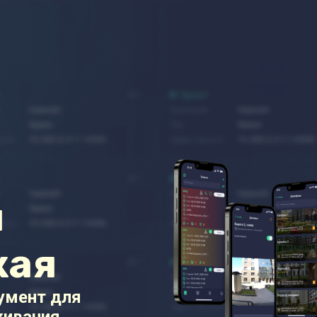
я
кая
румент для